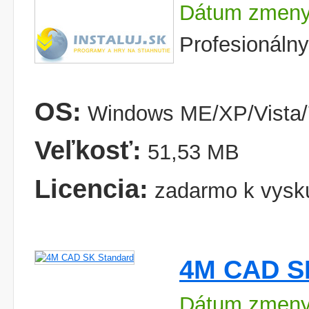
Dátum zmeny
Profesionáln
OS:
Windows ME/XP/Vista/
Veľkosť:
51,53 MB
Licencia:
zadarmo k vysk
4M CAD S
Dátum zmeny