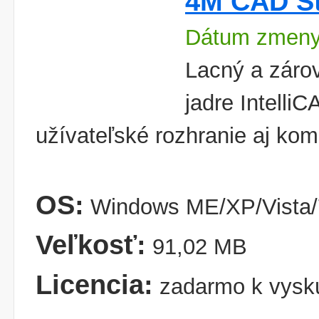
4M CAD S
Dátum zmeny
Lacný a záro
jadre Intelli
užívateľské rozhranie aj ko
OS:
Windows ME/XP/Vista/
Veľkosť:
91,02 MB
Licencia:
zadarmo k vysk