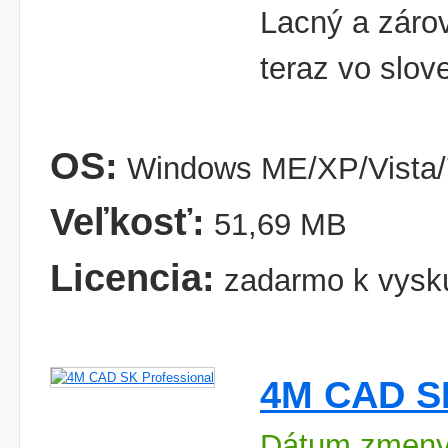
Lacný a záro
teraz vo slo
OS:
Windows ME/XP/Vista/
Veľkosť:
51,69 MB
Licencia:
zadarmo k vysk
4M CAD SK
Dátum zmeny