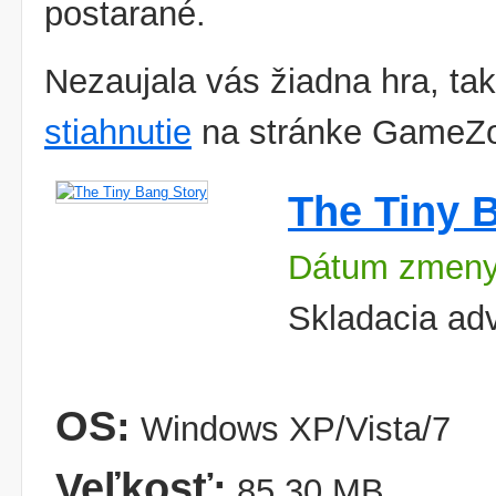
postarané.
Nezaujala vás žiadna hra, tak
stiahnutie
na stránke GameZ
The Tiny 
Dátum zmeny
Skladacia adv
OS:
Windows XP/Vista/7
Veľkosť:
85,30 MB