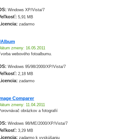
OS:
Windows XP/Vista/7
Veľkosť:
5,91 MB
Licencia:
zadarmo
JAlbum
Dátum zmeny: 16.05.2011
Tvorba webového fotoalbumu.
OS:
Windows 95/98/2000/XP/Vista/7
Veľkosť:
2,18 MB
Licencia:
zadarmo
Image Comparer
Dátum zmeny: 11.04.2011
orovnávač obrázkov a fotografií
OS:
Windows 98/ME/2000/XP/Vista/7
Veľkosť:
3,29 MB
Licencia:
zadarmo k vyskúšaniu