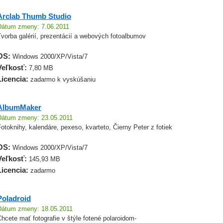
Arclab Thumb Studio
Dátum zmeny: 7.06.2011
vorba galérií, prezentácií a webových fotoalbumov
OS:
Windows 2000/XP/Vista/7
Veľkosť:
7,80 MB
Licencia:
zadarmo k vyskúšaniu
AlbumMaker
Dátum zmeny: 23.05.2011
otoknihy, kalendáre, pexeso, kvarteto, Čierny Peter z fotiek
OS:
Windows 2000/XP/Vista/7
Veľkosť:
145,93 MB
Licencia:
zadarmo
Poladroid
Dátum zmeny: 18.05.2011
hcete mať fotografie v štýle fotené polaroidom-