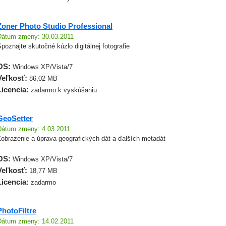
Zoner Photo Studio Professional
Dátum zmeny: 30.03.2011
poznajte skutočné kúzlo digitálnej fotografie
OS:
Windows XP/Vista/7
Veľkosť:
86,02 MB
Licencia:
zadarmo k vyskúšaniu
GeoSetter
Dátum zmeny: 4.03.2011
Zobrazenie a úprava geografických dát a ďalších metadát
OS:
Windows XP/Vista/7
Veľkosť:
18,77 MB
Licencia:
zadarmo
PhotoFiltre
Dátum zmeny: 14.02.2011