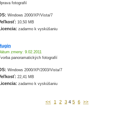
prava fotografií
OS:
Windows 2000/XP/Vista/7
Veľkosť:
10,50 MB
Licencia:
zadarmo k vyskúšaniu
Hugin
Dátum zmeny: 9.02.2011
vorba panoramatických fotografií
OS:
Windows 2000/XP/2003/Vista/7
Veľkosť:
22,41 MB
Licencia:
zadarmo k vyskúšaniu
<<
1
2
3
4
5
6
>>