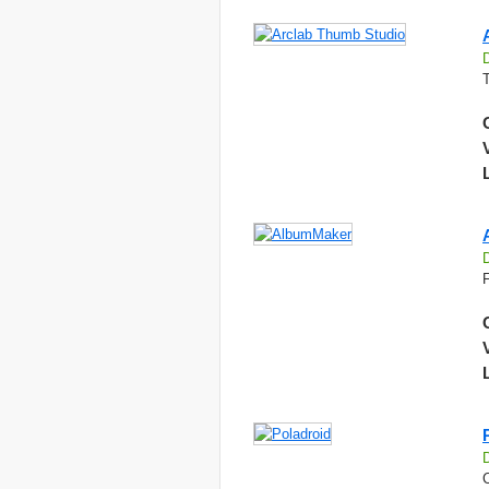
T
F
C