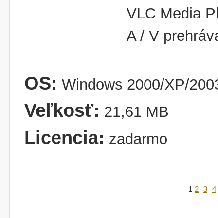
VLC Media Pla
A / V prehráv
OS:
Windows 2000/XP/2003
Veľkosť:
21,61 MB
Licencia:
zadarmo
1
2
3
4