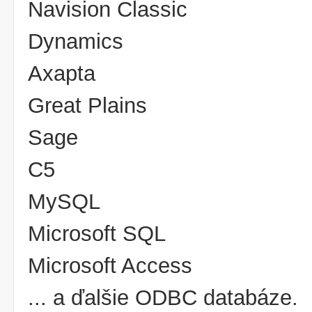
Navision Classic
Dynamics
Axapta
Great Plains
Sage
C5
MySQL
Microsoft SQL
Microsoft Access
... a ďalšie ODBC databáze.