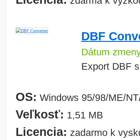
zdarma k vyzko
DBF Conve
Dátum zmeny
Export DBF s
OS:
Windows 95/98/ME/NT/
Veľkosť:
1,51 MB
Licencia:
zadarmo k vysk