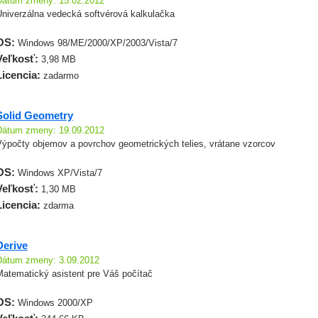
Dátum zmeny: 15.02.2012
Univerzálna vedecká softvérová kalkulačka
OS:
Windows 98/ME/2000/XP/2003/Vista/7
Veľkosť:
3,98 MB
Licencia:
zadarmo
Solid Geometry
Dátum zmeny: 19.09.2012
Výpočty objemov a povrchov geometrických telies, vrátane vzorcov
OS:
Windows XP/Vista/7
Veľkosť:
1,30 MB
Licencia:
zdarma
Derive
Dátum zmeny: 3.09.2012
Matematický asistent pre Váš počítač
OS:
Windows 2000/XP