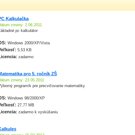
PC Kalkulačka
Dátum zmeny: 2.06.2011
ákladné pc kalkulátor
OS:
Windows 2000/XP/Vista
Veľkosť:
5,53 KB
Licencia:
zadarmo
Matematika pro 5. ročník ZŠ
Dátum zmeny: 23.05.2011
Výborný programík pre precvičovanie matematiky
OS:
Windows 98/2000/XP
Veľkosť:
27,77 MB
Licencia:
zadarmo k vyskúšaniu
Kalkules