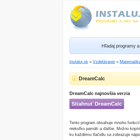
Hľadaj programy a 
Instaluj.sk
»
Vzdelávanie
»
Matematika
DreamCalc
DreamCalc najnovšia verzia
Stiahnuť DreamCalc
Tento program obsahuje mnoho funkcií 
niekoľko pamätí a ďalšie. Možno kopíro
ku každému tlačidlu sa zobrazuje náp