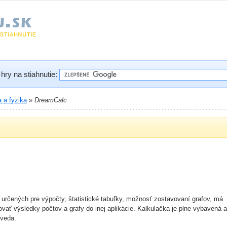
hry na stiahnutie:
 a fyzika
»
DreamCalc
určených pre výpočty, štatistické tabuľky, možnosť zostavovaní grafov, má
vať výsledky počtov a grafy do inej aplikácie. Kalkulačka je plne vybavená a
oveda.