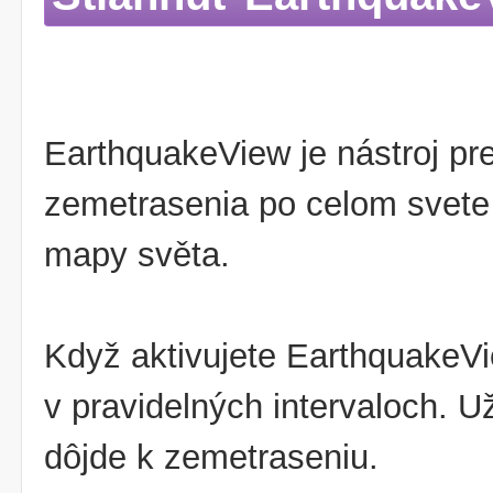
EarthquakeView je nástroj pr
zemetrasenia po celom svete 
mapy světa.
Když aktivujete EarthquakeVi
v pravidelných intervaloch. U
dôjde k zemetraseniu.