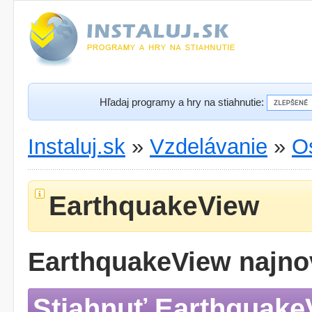
Hľadaj programy a hry na stiahnutie:
Instaluj.sk
»
Vzdelávanie
»
O
EarthquakeView
EarthquakeView najnov
Stiahnuť Earthquake