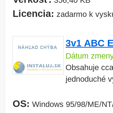
356,40 KB
Licencia:
zadarmo k vysk
3v1 ABC En
Dátum zmeny
Obsahuje cca
jednoduché vy
OS:
Windows 95/98/ME/NT/