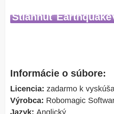
Stiahnuť Earthquake
Informácie o súbore:
Licencia:
zadarmo k vyskúša
Výrobca:
Robomagic Softwar
Jazyk:
Anglický