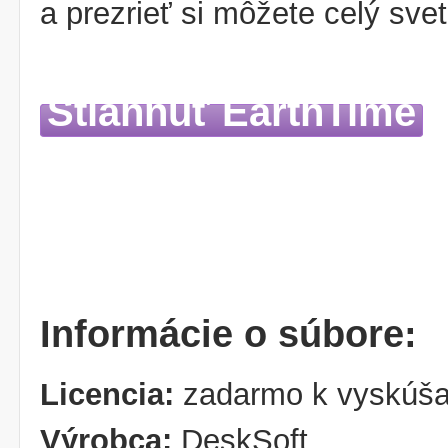
a prezrieť si môžete celý sv
Stiahnuť EarthTime
Informácie o súbore:
Licencia:
zadarmo k vyskúša
Výrobca:
DeskSoft