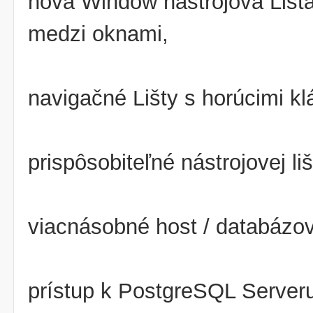
nová Window nástrojová Lišt
medzi oknami,
navigačné Lišty s horúcimi kl
prispôsobiteľné nástrojovej l
viacnásobné host / databázov
prístup k PostgreSQL Server