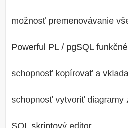
možnosť premenovávanie vše
Powerful PL / pgSQL funkčné
schopnosť kopírovať a vklad
schopnosť vytvoriť diagramy 
SQL skriptový editor,