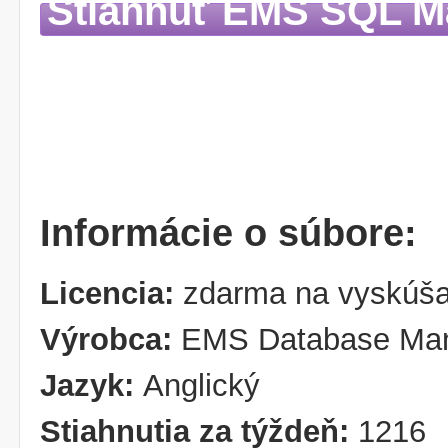
Stiahnuť EMS SQL M
Informácie o súbore:
Licencia:
zdarma na vyskúša
Výrobca:
EMS Database Mana
Jazyk:
Anglický
Stiahnutia za týždeň:
1216