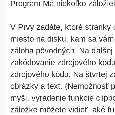
Program Má niekoľko záložie
V Prvý zadáte, ktoré stránky 
miesto na disku, kam sa vám 
záloha pôvodných. Na ďalšej 
zakódovanie zdrojového kódu
zdrojového kódu. Na štvrtej z
obrázky a text. (Nemožnosť po
myši, vyradenie funkcie clipb
záložke môžete vidieť, aké fu