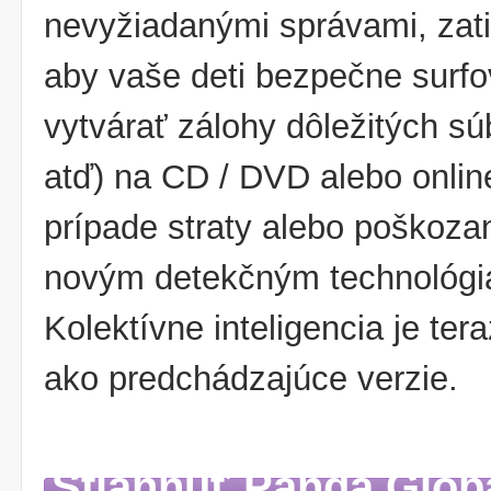
nevyžiadanými správami, zatia
aby vaše deti bezpečne surfov
vytvárať zálohy dôležitých sú
atď) na CD / DVD alebo online
prípade straty alebo poškoza
novým detekčným technológiá
Kolektívne inteligencia je tera
ako predchádzajúce verzie.
Stiahnuť Panda Globa