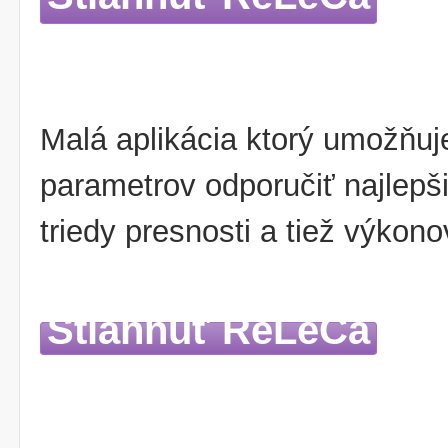
Malá aplikácia ktorý umožňu
parametrov odporučiť najlepš
triedy presnosti a tiež výkono
Stiahnuť ReLeCa