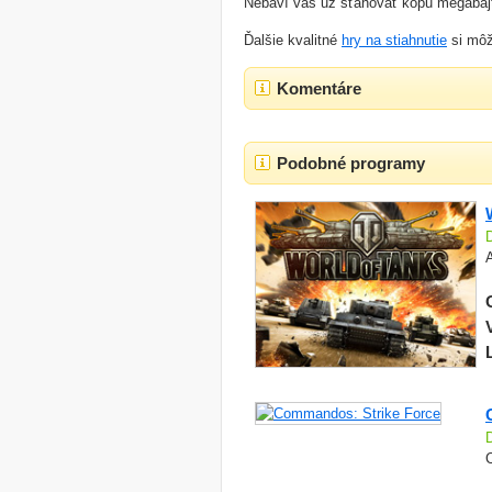
Nebaví vás už sťahovať kopu megabajt
Ďalšie kvalitné
hry na stiahnutie
si môž
Komentáre
Podobné programy