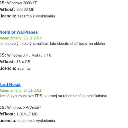
OS:
Windows 2000/XP
Veľkosť:
638,00 MB
Licencia:
zadarmo k vyskúšaniu
World of WarPlanes
Dátum zmeny: 16.11.2014
de o skvelý letecký simulátor, kde okúsite chuť bojov na oblohe.
OS:
Windows XP / Vista / 7 / 8
Veľkosť:
16.4 GB
Licencia:
zdarma
Hard Reset
Dátum zmeny: 14.11.2011
emné kyberpunkové FPS, v ktorej sa roboti vzbúria proti ľudstvu.
OS:
Windows XP/Vista/7
Veľkosť:
1 014,17 MB
Licencia:
zadarmo k vyskúšaniu