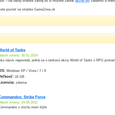
ov ? Na našej stránke zahraj.sk si môžete zahrať
akčné hry
zadarmo a hneď, 
ete pozrieť na stránke GameZona.sk
World of Tanks
Dátum zmeny: 30.01.2014
Ako názov napovedá, jedná sa o tankovú akciu World of Tanks s RPG prvkam
OS:
Windows XP / Vista / 7 / 8
Veľkosť:
16 GB
Licencia:
zdarma
Commandos: Strike Force
Dátum zmeny: 24.05.2011
Commandos v trochu inom štýle