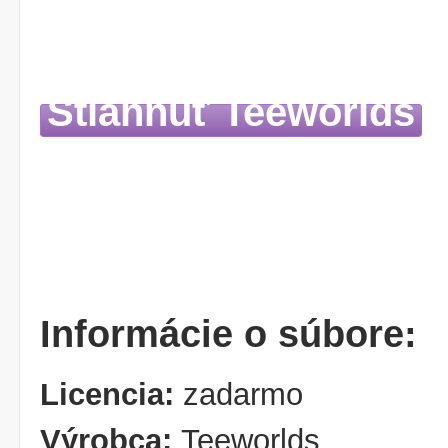
Stiahnuť Teeworlds
Informácie o súbore:
Licencia:
zadarmo
Výrobca:
Teeworlds