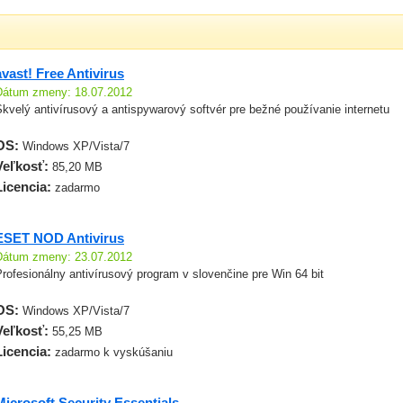
avast! Free Antivirus
Dátum zmeny: 18.07.2012
kvelý antivírusový a antispywarový softvér pre bežné používanie internetu
OS:
Windows XP/Vista/7
Veľkosť:
85,20 MB
Licencia:
zadarmo
ESET NOD Antivirus
Dátum zmeny: 23.07.2012
rofesionálny antivírusový program v slovenčine pre Win 64 bit
OS:
Windows XP/Vista/7
Veľkosť:
55,25 MB
Licencia:
zadarmo k vyskúšaniu
Microsoft Security Essentials