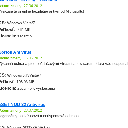
Dátum zmeny: 27.04.2012
yskúšajte si úplne bezplatne antivír od Microsoftu!
OS:
Windows Vista/7
Veľkosť:
9,81 MB
Licencia:
zadarmo
Norton Antivirus
Dátum zmeny: 15.05.2012
Výkonná ochrana pred počítačovými vírusmi a spywarom, ktorá vás nespomal
OS:
Windows XP/Vista/7
Veľkosť:
106,03 MB
Licencia:
zadarmo k vyskúšaniu
ESET NOD 32 Antivirus
Dátum zmeny: 23.07.2012
Legendárny antivírusová a antispamová ochrana.
OS:
Windows 2000/XP/Vista/7