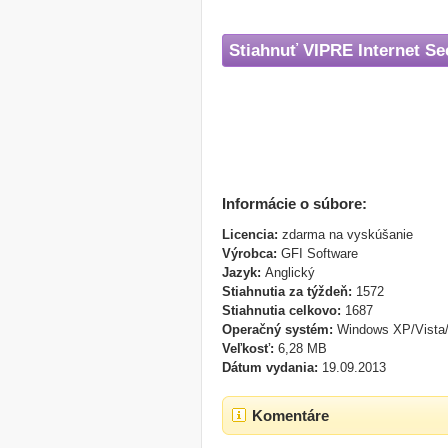
Stiahnuť VIPRE Internet Se
Informácie o súbore:
Licencia:
zdarma na vyskúšanie
Výrobca:
GFI Software
Jazyk:
Anglický
Stiahnutia za týždeň:
1572
Stiahnutia celkovo:
1687
Operačný systém:
Windows XP/Vista/
Veľkosť:
6,28 MB
Dátum vydania:
19.09.2013
Komentáre