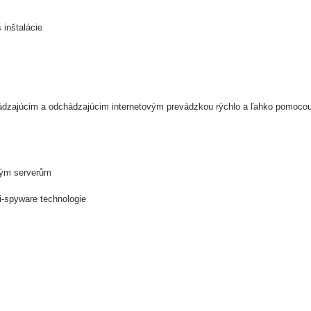
 inštalácie
chádzajúcim a odchádzajúcim internetovým prevádzkou rýchlo a ľahko pomocou
vým serverům
i-spyware technologie