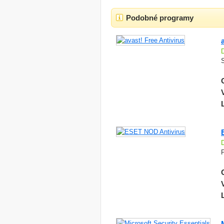
Podobné programy
S
P