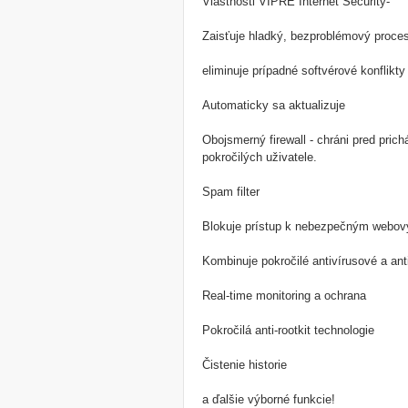
Vlastnosti VIPRE Internet Security-
Zaisťuje hladký, bezproblémový proces
eliminuje prípadné softvérové ​​konflikty
Automaticky sa aktualizuje
Obojsmerný firewall - chráni pred pri
pokročilých uživatele.
Spam filter
Blokuje prístup k nebezpečným webo
Kombinuje pokročilé antivírusové a ant
Real-time monitoring a ochrana
Pokročilá anti-rootkit technologie
Čistenie historie
a ďalšie výborné funkcie!