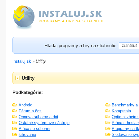
Hľadaj programy a hry na stiahnutie:
Instaluj.sk
»
Utility
Utility
Podkategórie:
Android
Benchmarky a 
Dátum a čas
Kompresia
Obnova súborov a dát
Optimalizácia
Ostatné systémové nástroje
Práca s heslam
Práca so súbormi
Programy na tl
šifrovanie
Sledovanie sy