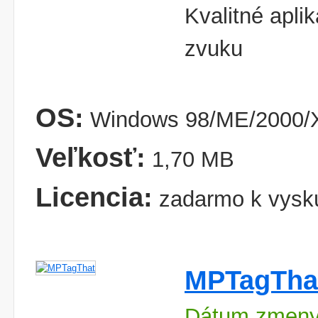
Kvalitné apl
zvuku
OS:
Windows 98/ME/2000/X
Veľkosť:
1,70 MB
Licencia:
zadarmo k vysk
MPTagTha
Dátum zmeny