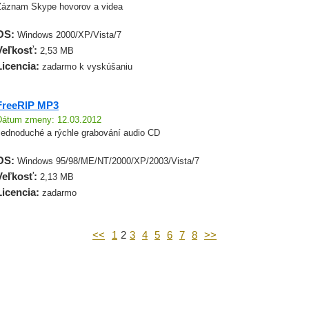
Záznam Skype hovorov a videa
OS:
Windows 2000/XP/Vista/7
Veľkosť:
2,53 MB
Licencia:
zadarmo k vyskúšaniu
FreeRIP MP3
Dátum zmeny: 12.03.2012
Jednoduché a rýchle grabování audio CD
OS:
Windows 95/98/ME/NT/2000/XP/2003/Vista/7
Veľkosť:
2,13 MB
Licencia:
zadarmo
<<
1
2
3
4
5
6
7
8
>>