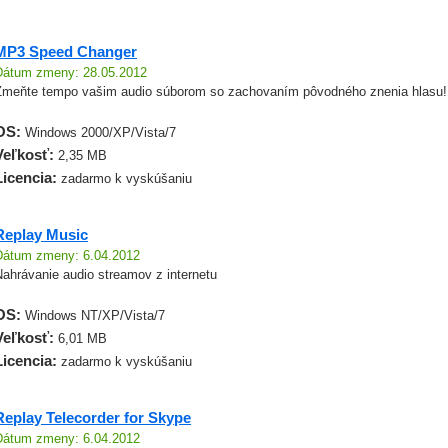
MP3 Speed Changer
Dátum zmeny: 28.05.2012
Zmeňte tempo vašim audio súborom so zachovaním pôvodného znenia hlasu!
OS:
Windows 2000/XP/Vista/7
Veľkosť:
2,35 MB
Licencia:
zadarmo k vyskúšaniu
Replay Music
Dátum zmeny: 6.04.2012
Nahrávanie audio streamov z internetu
OS:
Windows NT/XP/Vista/7
Veľkosť:
6,01 MB
Licencia:
zadarmo k vyskúšaniu
Replay Telecorder for Skype
Dátum zmeny: 6.04.2012