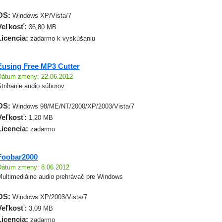
OS:
Windows XP/Vista/7
Veľkosť:
36,80 MB
Licencia:
zadarmo k vyskúšaniu
Eusing Free MP3 Cutter
Dátum zmeny: 22.06.2012
trihanie audio súborov.
OS:
Windows 98/ME/NT/2000/XP/2003/Vista/7
Veľkosť:
1,20 MB
Licencia:
zadarmo
Foobar2000
Dátum zmeny: 8.06.2012
Multimediálne audio prehrávač pre Windows
OS:
Windows XP/2003/Vista/7
Veľkosť:
3,09 MB
Licencia:
zadarmo