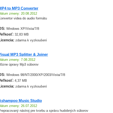
MP4 to MP3 Converter
Dátum zmeny: 20.08.2012
onvertor videa do audio formátu
OS:
Windows XP/Vista/7/8
Veľkosť:
32,83 MB
Licencia:
zdarma k vyzkoušení
Visual MP3 Splitter & Joiner
Dátum zmeny: 7.08.2012
Rôzne úpravy Mp3 súborov
OS:
Windows 98/NT/2000/XP/2003/Vista/7/8
Veľkosť:
4,37 MB
Licencia:
zdarma k vyzkoušení
Ashampoo Music Studio
Dátum zmeny: 26.07.2012
Prepracovaný nástroj pre tvorbu a správu hudobných súborov