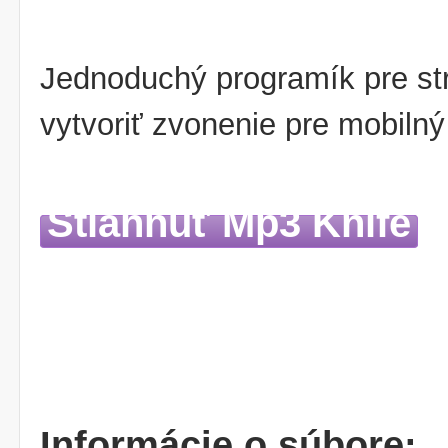
Jednoduchý programík pre st
vytvoriť zvonenie pre mobilný
Stiahnuť Mp3 Knife
Informácie o súbore: