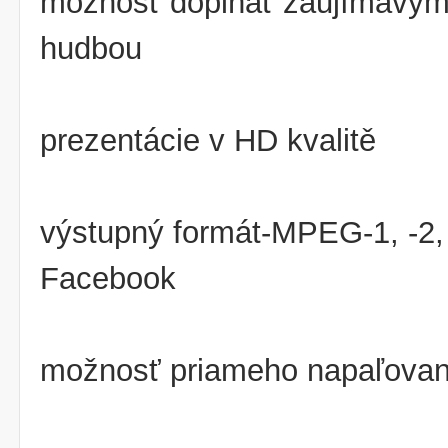
možnosť dopĺňať zaujímavými
hudbou
prezentácie v HD kvalitě
výstupný formát-MPEG-1, -2, 
Facebook
možnosť priameho napaľovani