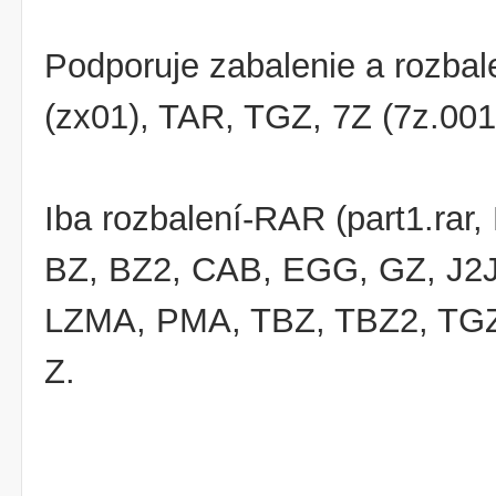
Podporuje zabalenie a rozbal
(zx01), TAR, TGZ, 7Z (7z.001
Iba rozbalení-RAR (part1.rar
BZ, BZ2, CAB, EGG, GZ, J2J
LZMA, PMA, TBZ, TBZ2, TGZ
Z.