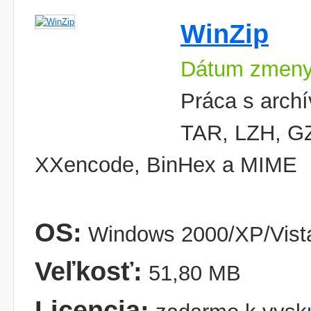
WinZip
Dátum zmeny
Práca s arch
TAR, LZH, GZ
XXencode, BinHex a MIME
OS:
Windows 2000/XP/Vist
Veľkosť:
51,80 MB
Licencia: