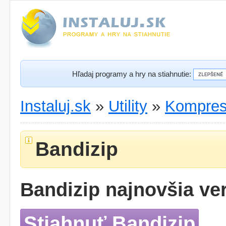
Hľadaj programy a hry na stiahnutie:
Instaluj.sk
»
Utility
»
Kompres
Bandizip
Bandizip najnovšia ver
Stiahnuť Bandizip