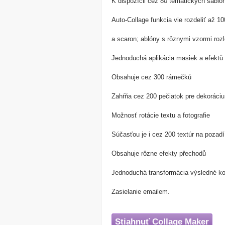
K dispozícii cez 80 tematických šablo
Auto-Collage funkcia vie rozdeliť až 10
a scaron; ablóny s rôznymi vzormi rozl
Jednoduchá aplikácia masiek a efektů
Obsahuje cez 300 rámečků
Zahŕňa cez 200 pečiatok pre dekoráciu 
Možnosť rotácie textu a fotografie
Súčasťou je i cez 200 textúr na pozadí
Obsahuje rôzne efekty přechodů
Jednoduchá transformácia výsledné ko
Zasielanie emailem.
Stiahnuť Collage Maker