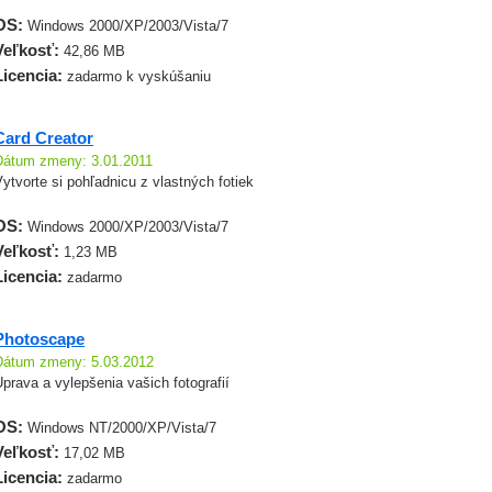
OS:
Windows 2000/XP/2003/Vista/7
Veľkosť:
42,86 MB
Licencia:
zadarmo k vyskúšaniu
Card Creator
Dátum zmeny: 3.01.2011
ytvorte si pohľadnicu z vlastných fotiek
OS:
Windows 2000/XP/2003/Vista/7
Veľkosť:
1,23 MB
Licencia:
zadarmo
Photoscape
Dátum zmeny: 5.03.2012
prava a vylepšenia vašich fotografií
OS:
Windows NT/2000/XP/Vista/7
Veľkosť:
17,02 MB
Licencia:
zadarmo