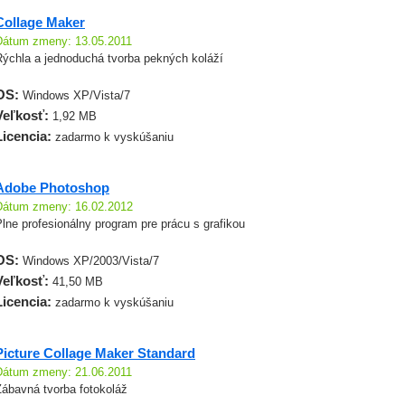
Collage Maker
Dátum zmeny: 13.05.2011
Rýchla a jednoduchá tvorba pekných koláží
OS:
Windows XP/Vista/7
Veľkosť:
1,92 MB
Licencia:
zadarmo k vyskúšaniu
Adobe Photoshop
Dátum zmeny: 16.02.2012
lne profesionálny program pre prácu s grafikou
OS:
Windows XP/2003/Vista/7
Veľkosť:
41,50 MB
Licencia:
zadarmo k vyskúšaniu
Picture Collage Maker Standard
Dátum zmeny: 21.06.2011
Zábavná tvorba fotokoláž