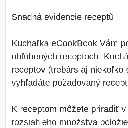
Snadná evidencie receptů
Kuchařka eCookBook Vám pom
obľúbených receptoch. Kuchá
receptov (trebárs aj niekoľko 
vyhľadáte požadovaný recept
K receptom môžete priradiť vl
rozsiahleho množstva položiek