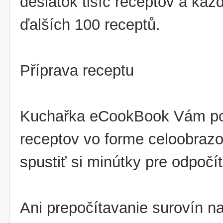
desiatok tisíc receptov a kaž
ďalších 100 receptů.
Příprava receptu
Kuchařka eCookBook Vám ponú
receptov vo forme celoobraz
spustiť si minútky pre odpočí
Ani prepočítavanie surovín n