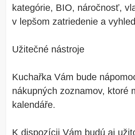
kategórie, BIO, náročnosť, vl
v lepšom zatriedenie a vyhle
Užitečné nástroje
Kuchařka Vám bude nápomocná 
nákupných zoznamov, ktoré 
kalendáře.
K dispozícii Vám budú aj uži