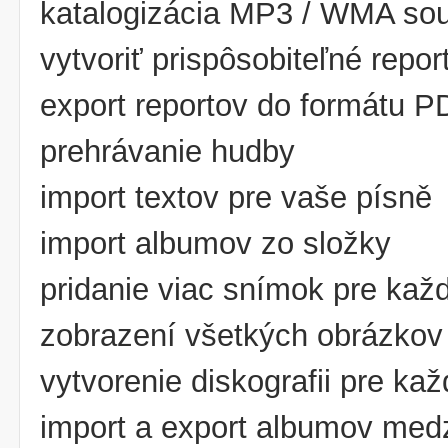
katalogizácia MP3 / WMA so
vytvoriť prispôsobiteľné repo
export reportov do formátu P
prehrávanie hudby
import textov pre vaše písně
import albumov zo složky
pridanie viac snímok pre každ
zobrazení všetkých obrázkov v
vytvorenie diskografii pre k
import a export albumov medz