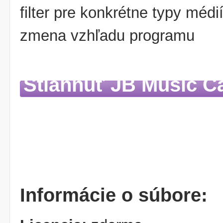
filter pre konkrétne typy médi
zmena vzhľadu programu
Stiahnuť JB Music C
Informácie o súbore: