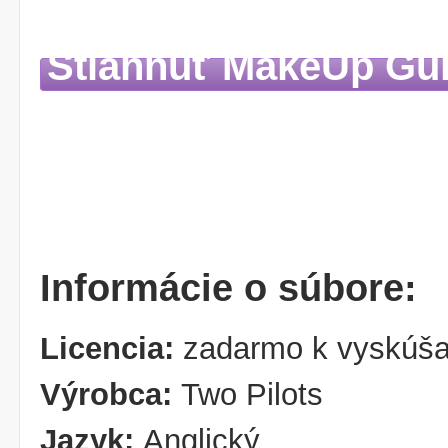
Stiahnuť MakeUp Gu
Informácie o súbore:
Licencia:
zadarmo k vyskúša
Výrobca:
Two Pilots
Jazyk:
Anglický