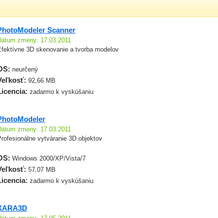
PhotoModeler Scanner
Dátum zmeny: 17.03.2011
Efektívne 3D skenovanie a tvorba modelov
OS:
neurčený
Veľkosť:
92,66 MB
Licencia:
zadarmo k vyskúšaniu
PhotoModeler
Dátum zmeny: 17.03.2011
rofesionálne vytváranie 3D objektov
OS:
Windows 2000/XP/Vista/7
Veľkosť:
57,07 MB
Licencia:
zadarmo k vyskúšaniu
XARA3D