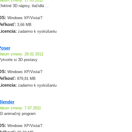
Dátum zmeny: 17.05.2011
fektné 3D nápisy, tlačidlá ...
OS:
Windows XP/Vista/7
Veľkosť:
3,66 MB
Licencia:
zadarmo k vyskúšaniu
Poser
Dátum zmeny: 28.02.2012
Vytvorte si 3D postavy
OS:
Windows XP/Vista/7
Veľkosť:
879,81 MB
Licencia:
zadarmo k vyskúšaniu
Blender
Dátum zmeny: 7.07.2011
3D animačný program
OS:
Windows XP/Vista/7