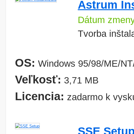
Astrum In
Dátum zmeny
Tvorba inštal
OS:
Windows 95/98/ME/NT/
Veľkosť:
3,71 MB
Licencia:
zadarmo k vysk
SSE Setu