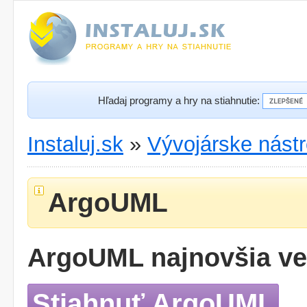
Hľadaj programy a hry na stiahnutie:
Instaluj.sk
»
Vývojárske nástr
ArgoUML
ArgoUML najnovšia ve
Stiahnuť ArgoUML