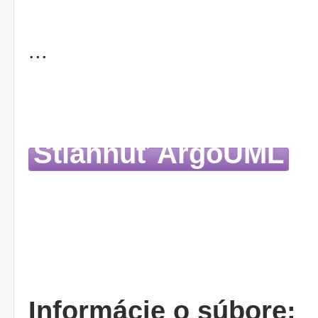
...
Stiahnuť ArgoUML
Informácie o súbore: