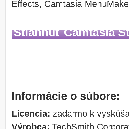
Effects, Camtasia MenuMaker
Stiahnuť Camtasia S
Informácie o súbore:
Licencia:
zadarmo k vyskúša
Výrobca:
TechSmith Corpora