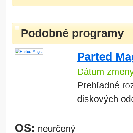
Podobné programy
Parted Ma
Dátum zmeny
Prehľadné ro
diskových od
OS:
neurčený