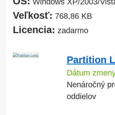
OS:
Windows XP/2003/Vist
Veľkosť:
768,86 KB
Licencia:
zadarmo
Partition 
Dátum zmeny
Nenáročný pr
oddielov