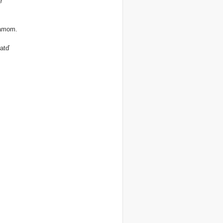
e
ramom.
 atď