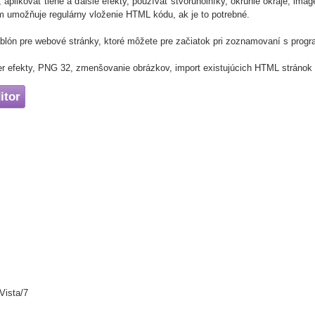
aplikovať tiene a ďalšie efekty, používať štvoruholníky, okrúhle okraje, imag
ám umožňuje regulárny vloženie HTML kódu, ak je to potrebné.
ablón pre webové stránky, ktoré môžete pre začiatok pri zoznamovaní s prog
ver efekty, PNG 32, zmenšovanie obrázkov, import existujúcich HTML stránok
itor
Vista/7