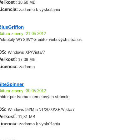
Veľkosť:
18,60 MB
Licencia:
zadarmo k vyskúšaniu
BlueGriffon
Dátum zmeny: 21.05.2012
Pokročilý WYSIWYG editor webových stránok
OS:
Windows XP/Vista/7
Veľkosť:
17,09 MB
Licencia:
zadarmo
SiteSpinner
Dátum zmeny: 30.05.2012
ditor pre tvorbu internetových stránok
OS:
Windows 98/ME/NT/2000/XP/Vista/7
Veľkosť:
11,31 MB
Licencia:
zadarmo k vyskúšaniu