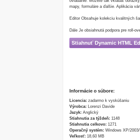
ovládanie. Môžete tak vkladať obrázky, 
mapy, formuláre a ďalšie. Aplikácia v
Editor Obsahuje kolekciu kvalitných š
Dále Je obsiahnutá podpora pre roll-o
Stiahnuť Dynamic HTML Ed
Informácie o súbore:
Licencia:
zadarmo k vyskúšaniu
Výrobca:
Lorenzi Davide
Jazyk:
Anglický
Stiahnutia za týždeň:
1148
Stiahnutia celkovo:
1271
Operačný systém:
Windows XP/2003/
Veľkosť:
18,60 MB