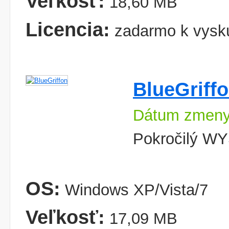
Veľkosť:
18,60 MB
Licencia:
zadarmo k vysk
BlueGriff
Dátum zmeny
Pokročilý WY
OS:
Windows XP/Vista/7
Veľkosť:
17,09 MB