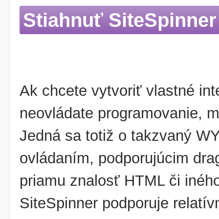
Stiahnuť SiteSpinner
Ak chcete vytvoriť vlastné in
neovládate programovanie, mô
Jedná sa totiž o takzvaný WY
ovládaním, podporujúcim dra
priamu znalosť HTML či inéh
SiteSpinner podporuje relatí