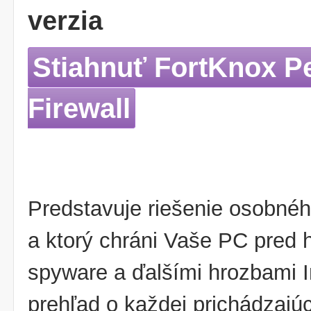
verzia
Stiahnuť FortKnox P
Firewall
Predstavuje riešenie osobného
a ktorý chráni Vaše PC pred 
spyware a ďalšími hrozbami 
prehľad o každej prichádzajúc