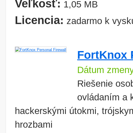
Veľkosť:
1,05 MB
Licencia:
zadarmo k vysk
FortKnox 
Dátum zmeny
Riešenie oso
ovládaním a 
hackerskými útokmi, trójsky
hrozbami