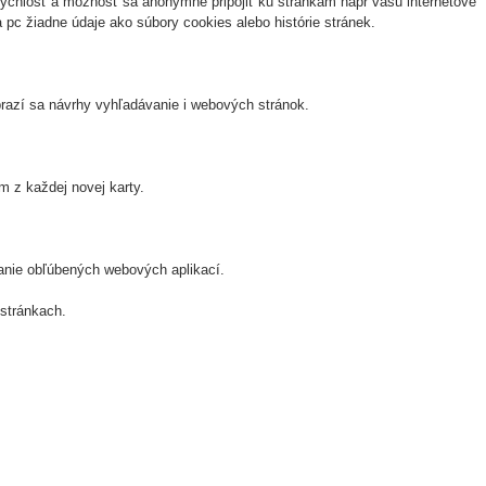
rýchlosť a možnosť sa anonymne pripojiť ku stránkam napr vašu internetové
pc žiadne údaje ako súbory cookies alebo histórie stránek.
brazí sa návrhy vyhľadávanie i webových stránok.
 z každej novej karty.
anie obľúbených webových aplikací.
 stránkach.