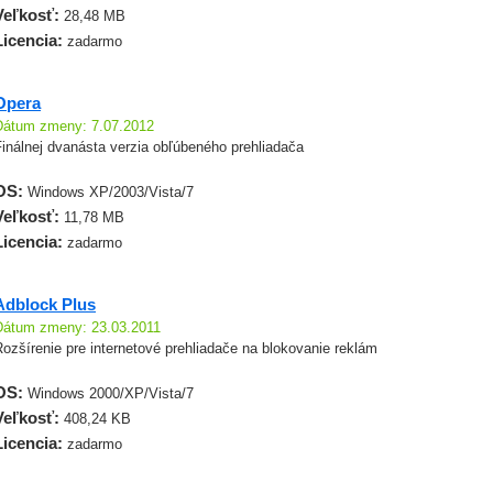
Veľkosť:
28,48 MB
Licencia:
zadarmo
Opera
Dátum zmeny: 7.07.2012
inálnej dvanásta verzia obľúbeného prehliadača
OS:
Windows XP/2003/Vista/7
Veľkosť:
11,78 MB
Licencia:
zadarmo
Adblock Plus
Dátum zmeny: 23.03.2011
ozšírenie pre internetové prehliadače na blokovanie reklám
OS:
Windows 2000/XP/Vista/7
Veľkosť:
408,24 KB
Licencia:
zadarmo