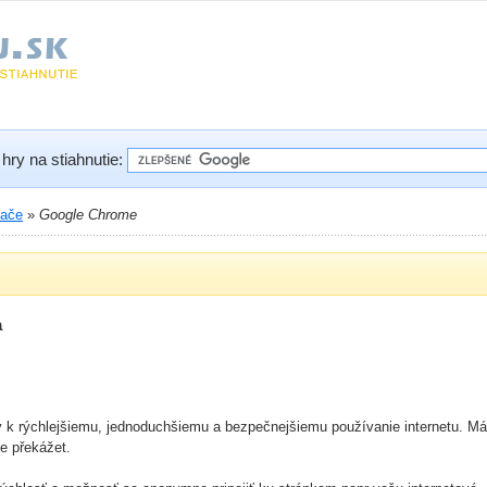
hry na stiahnutie:
dače
»
Google Chrome
a
ý k rýchlejšiemu, jednoduchšiemu a bezpečnejšiemu používanie internetu. Má
e překážet.