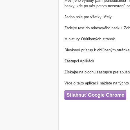
Mezi jeho výhody patrí jednoduchosť, 
banky, kde po vás potom nezostanú na 
Jedno pole pre všetky účely
Zadejte text do adresového riadku. Zo
Miniatury Obľúbených stránok
Bleskový prístup k obľúbeným stránkam
Zástupci Aplikácií
Získajte na plochu zástupcu pre spúšť
Více o tejto aplikácii nájdete na týchto
Stiahnuť Google Chrome