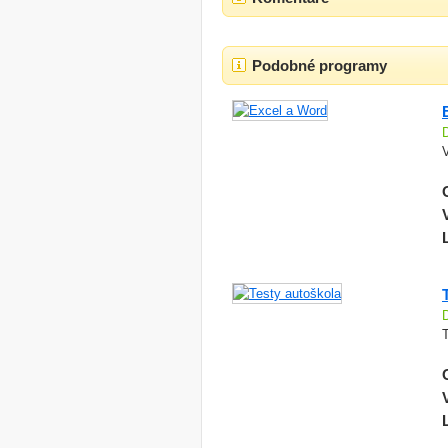
Podobné programy
T