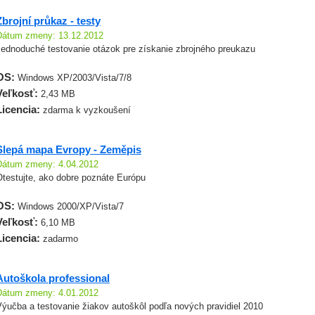
Zbrojní průkaz - testy
Dátum zmeny: 13.12.2012
Jednoduché testovanie otázok pre získanie zbrojného preukazu
OS:
Windows XP/2003/Vista/7/8
Veľkosť:
2,43 MB
Licencia:
zdarma k vyzkoušení
Slepá mapa Evropy - Zeměpis
Dátum zmeny: 4.04.2012
Otestujte, ako dobre poznáte Európu
OS:
Windows 2000/XP/Vista/7
Veľkosť:
6,10 MB
Licencia:
zadarmo
Autoškola professional
Dátum zmeny: 4.01.2012
Výučba a testovanie žiakov autoškôl podľa nových pravidiel 2010