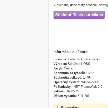
V súčasnej dobe testy obsahujú všetky
Stiahnuť Testy autoškola
Informácie o súbore:
Licencia:
zadarmo k vyskúšaniu
Výrobca:
Sdružení KOSS
Jazyk:
Český
Stiahnutia za týždeň:
11262
Stiahnutia celkovo:
14494
Operačný systém:
Windows XP
Požiadavky:
.NET FrameWork 2.0
Veľkosť:
82,05 MB
Dátum vydania:
8.11.2011
Komentáre