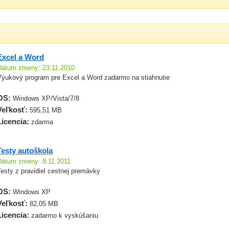
Excel a Word
Dátum zmeny: 23.11.2010
Výukový program pre Excel a Word zadarmo na stiahnutie
OS:
Windows XP/Vista/7/8
Veľkosť:
595,51 MB
Licencia:
zdarma
Testy autoškola
Dátum zmeny: 8.11.2011
esty z pravidiel cestnej premávky
OS:
Windows XP
Veľkosť:
82,05 MB
Licencia:
zadarmo k vyskúšaniu