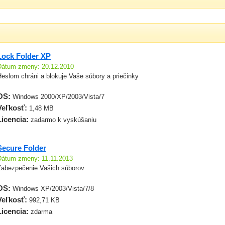
Lock Folder XP
Dátum zmeny: 20.12.2010
eslom chráni a blokuje Vaše súbory a priečinky
OS:
Windows 2000/XP/2003/Vista/7
Veľkosť:
1,48 MB
Licencia:
zadarmo k vyskúšaniu
Secure Folder
Dátum zmeny: 11.11.2013
Zabezpečenie Vašich súborov
OS:
Windows XP/2003/Vista/7/8
Veľkosť:
992,71 KB
Licencia:
zdarma