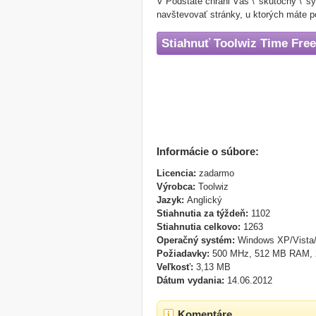
V Podstate chráni Váš \ 'skutočný \' s
navštevovať stránky, u ktorých máte p
Stiahnuť Toolwiz Time Fre
Informácie o súbore:
Licencia:
zadarmo
Výrobca:
Toolwiz
Jazyk:
Anglický
Stiahnutia za týždeň:
1102
Stiahnutia celkovo:
1263
Operačný systém:
Windows XP/Vista
Požiadavky:
500 MHz, 512 MB RAM,
Veľkosť:
3,13 MB
Dátum vydania:
14.06.2012
Komentáre