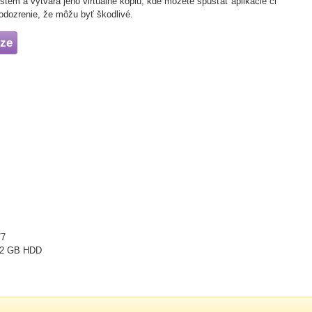
ystém a vytvára jeho virtuálne kópiu, kde môžete spúšťať aplikácie či
odozrenie, že môžu byť škodlivé.
eze
/7
 2 GB HDD