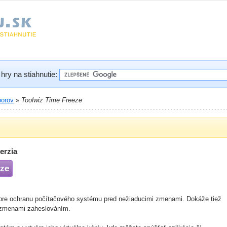
hry na stiahnutie:
borov
»
Toolwiz Time Freeze
erzia
eze
j pre ochranu počítačového systému pred nežiaducimi zmenami. Dokáže tiež
d zmenami zaheslováním.