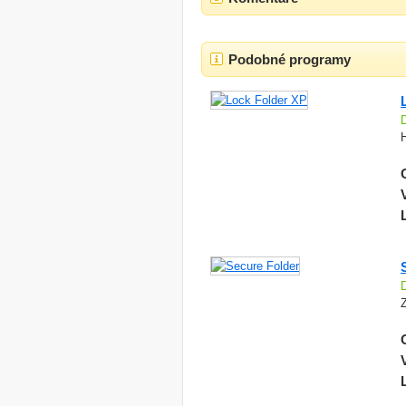
Podobné programy
H