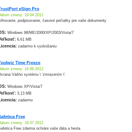
TrustPort eSign Pro
Dátum zmeny: 19.04.2012
Šifrovanie, podpisovanie, časové pečiatky pre vaše dokumenty
OS:
Windows 98/ME/2000/XP/2003/Vista/7
Veľkosť:
6,61 MB
Licencia:
zadarmo k vyskúšaniu
Toolwiz Time Freeze
Dátum zmeny: 14.06.2012
Ocrana Vášho systému \ 'zmrazením \'.
OS:
Windows XP/Vista/7
Veľkosť:
3,13 MB
Licencia:
zadarmo
Safetica Free
Dátum zmeny: 18.07.2012
afetica Free zdarma ochráni vaše dáta a hesla.