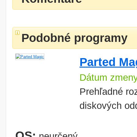
Podobné programy
Parted Ma
Dátum zmeny
Prehľadné ro
diskových od
OS:
neurčený