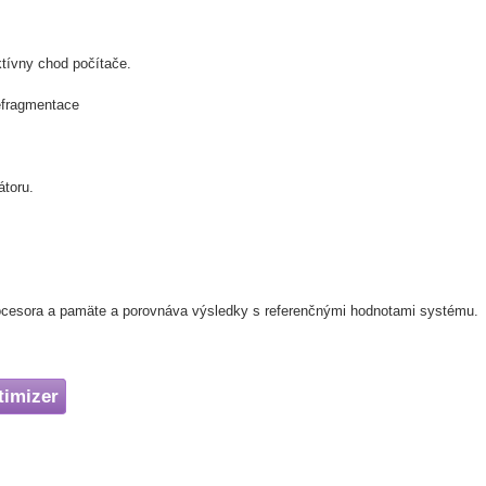
tívny chod počítače.
efragmentace
átoru.
ocesora a pamäte a porovnáva výsledky s referenčnými hodnotami systému.
imizer