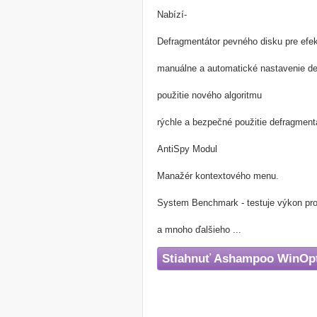
Nabízí-
Defragmentátor pevného disku pre efek
manuálne a automatické nastavenie d
použitie nového algoritmu
rýchle a bezpečné použitie defragment
AntiSpy Modul
Manažér kontextového menu.
System Benchmark - testuje výkon pr
a mnoho ďalšieho ...
Stiahnuť Ashampoo WinOpt