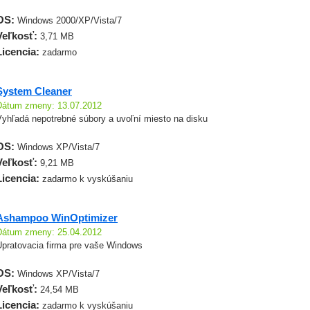
OS:
Windows 2000/XP/Vista/7
Veľkosť:
3,71 MB
Licencia:
zadarmo
System Cleaner
Dátum zmeny: 13.07.2012
Vyhľadá nepotrebné súbory a uvoľní miesto na disku
OS:
Windows XP/Vista/7
Veľkosť:
9,21 MB
Licencia:
zadarmo k vyskúšaniu
Ashampoo WinOptimizer
Dátum zmeny: 25.04.2012
Upratovacia firma pre vaše Windows
OS:
Windows XP/Vista/7
Veľkosť:
24,54 MB
Licencia:
zadarmo k vyskúšaniu