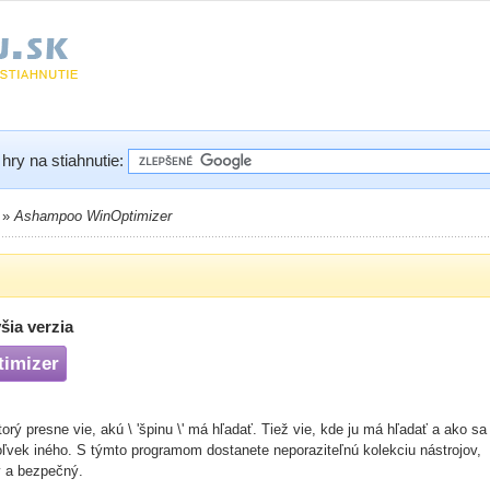
hry na stiahnutie:
»
Ashampoo WinOptimizer
ia verzia
imizer
ý presne vie, akú \ 'špinu \' má hľadať. Tiež vie, kde ju má hľadať a ako sa 
oľvek iného. S týmto programom dostanete neporaziteľnú kolekciu nástrojov,
ý a bezpečný.