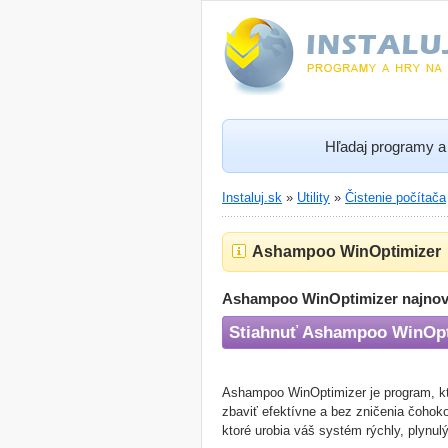
Hľadaj programy a 
Instaluj.sk
»
Utility
»
Čistenie počítača
Ashampoo WinOptimizer
Ashampoo WinOptimizer najnovš
Stiahnuť Ashampoo WinOpt
Ashampoo WinOptimizer je program, ktor
zbaviť efektívne a bez zničenia čohok
ktoré urobia váš systém rýchly, plynul