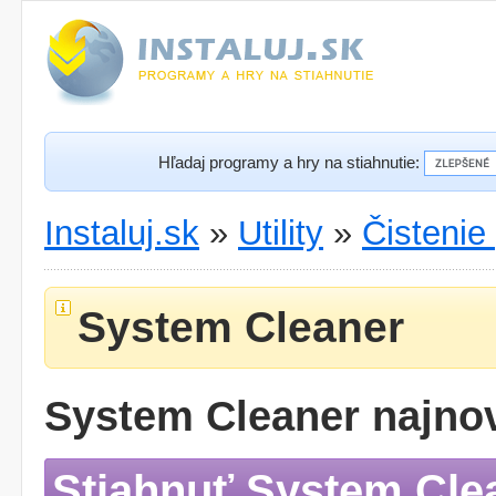
Hľadaj programy a hry na stiahnutie:
Instaluj.sk
»
Utility
»
Čistenie
System Cleaner
System Cleaner najnov
Stiahnuť System Cle