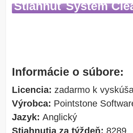
Stiahnuť System Cle
Informácie o súbore:
Licencia:
zadarmo k vyskúša
Výrobca:
Pointstone Softwar
Jazyk:
Anglický
Stiahnutia za týždeň:
8289