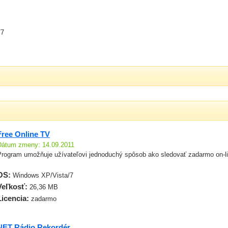
/7
Free Online TV
Dátum zmeny: 14.09.2011
Program umožňuje užívateľovi jednoduchý spôsob ako sledovať zadarmo on-lin
OS:
Windows XP/Vista/7
Veľkosť:
26,36 MB
Licencia:
zadarmo
NET Rádio Rekordér