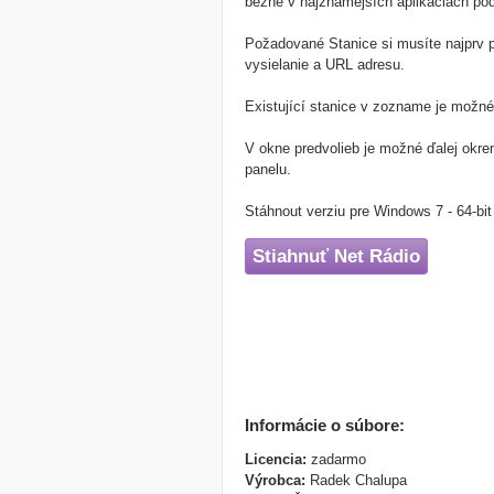
bežne v najznámejších aplikáciách po
Požadované Stanice si musíte najprv pr
vysielanie a URL adresu.
Existující stanice v zozname je možn
V okne predvolieb je možné ďalej okrem
panelu.
Stáhnout verziu pre Windows 7 - 64-bit
Stiahnuť Net Rádio
Informácie o súbore:
Licencia:
zadarmo
Výrobca:
Radek Chalupa