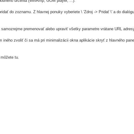
dobného určenia (WinAmp, GOM player, ...).
idať do zoznamu. Z hlavnej ponuky vyberiete \ 'Zdroj -> Pridať \' a do dialóg
é samozrejme premenovať alebo upraviť všetky parametre vrátane URL adresy
 iného zvoliť či sa má pri minimalizácii okna aplikácie skryť z hlavného pa
 môžete tu.