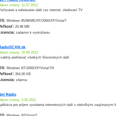
Dátum zmeny: 11.07.2012
očúvanie a nahrávanie rádií cez internet, sledovaní TV
OS:
Windows 95/98/ME/NT/2000/XP/Vista/7
Veľkosť:
20,98 MB
Licencia:
zadarmo k vyskúšaniu
RadioSCAN.sk
Dátum zmeny: 20.08.2013
Kvalitný prehrávač všetkých Slovenských rádií
OS:
Windows NT/2000/XP/Vista/7/8
Veľkosť:
364,00 KB
Licencia:
zdarma
Net Rádio
Dátum zmeny: 3.05.2011
plikácia pre príjem vysielania internetových rádií s niekoľkými zaujímavými 
OS:
Windows XP/Vista/7