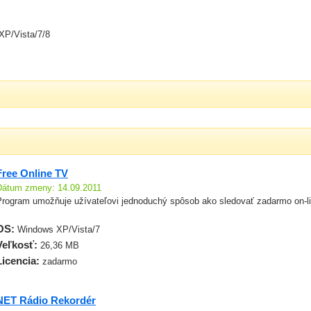
XP/Vista/7/8
Free Online TV
Dátum zmeny: 14.09.2011
Program umožňuje užívateľovi jednoduchý spôsob ako sledovať zadarmo on-lin
OS:
Windows XP/Vista/7
Veľkosť:
26,36 MB
Licencia:
zadarmo
NET Rádio Rekordér