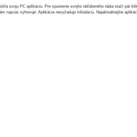
ťa svoju PC aplikáciu. Pre spustenie svojho obľúbeného rádia stačí pár kliknu
ám najviac vyhovuje. Aplikácia nevyžaduje inštaláciu. Najaktuálnejšie aplik