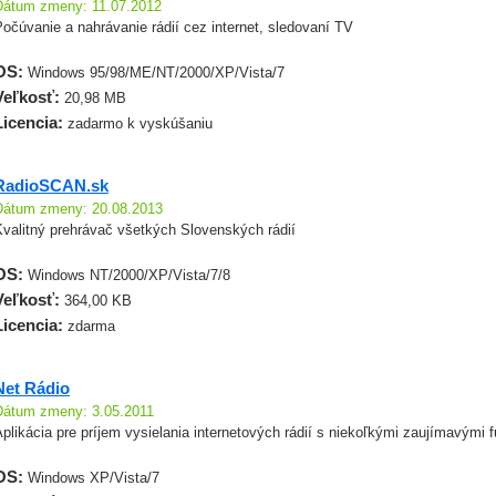
Dátum zmeny: 11.07.2012
očúvanie a nahrávanie rádií cez internet, sledovaní TV
OS:
Windows 95/98/ME/NT/2000/XP/Vista/7
Veľkosť:
20,98 MB
Licencia:
zadarmo k vyskúšaniu
RadioSCAN.sk
Dátum zmeny: 20.08.2013
Kvalitný prehrávač všetkých Slovenských rádií
OS:
Windows NT/2000/XP/Vista/7/8
Veľkosť:
364,00 KB
Licencia:
zdarma
Net Rádio
Dátum zmeny: 3.05.2011
plikácia pre príjem vysielania internetových rádií s niekoľkými zaujímavými 
OS:
Windows XP/Vista/7