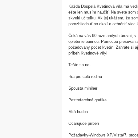
Každá Dospelá Kvetinová víla má vedieť
ešte len musím naučiť. Na svete som 
skvelú učiteľku. Ak jej ukážem, že s
porozhliadnuť po okolí a ochrániť viac 
Čeká na vás 90 rozmanitých úrovní, v 
opletenie burinou. Pomocou presúvani
požadovaný počet kvetín. Zahráte si aj
príbeh Kvetinové víly!
Tešte sa na-
Hra pre celú rodinu
Spousta miniher
Pestrofarebná grafika
Milá hudba
Očarujúce příběh
Požadavky-Windows XP/Vista/7, proce