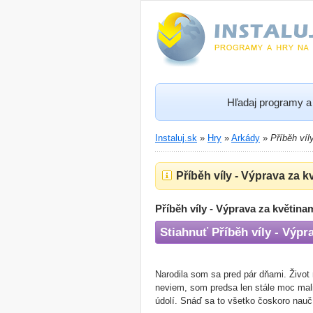
Hľadaj programy a 
Instaluj.sk
»
Hry
»
Arkády
»
Příběh víl
Příběh víly - Výprava za k
Příběh víly - Výprava za květina
Stiahnuť Příběh víly - Výpr
Narodila som sa pred pár dňami. Život 
neviem, som predsa len stále moc mal
údolí. Snáď sa to všetko čoskoro nauč