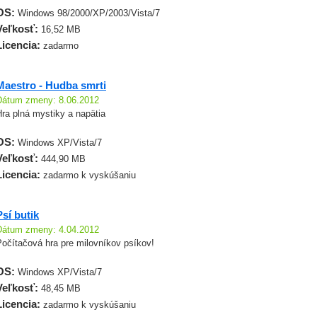
OS:
Windows 98/2000/XP/2003/Vista/7
Veľkosť:
16,52 MB
Licencia:
zadarmo
Maestro - Hudba smrti
Dátum zmeny: 8.06.2012
ra plná mystiky a napätia
OS:
Windows XP/Vista/7
Veľkosť:
444,90 MB
Licencia:
zadarmo k vyskúšaniu
Psí butik
Dátum zmeny: 4.04.2012
Počítačová hra pre milovníkov psíkov!
OS:
Windows XP/Vista/7
Veľkosť:
48,45 MB
Licencia:
zadarmo k vyskúšaniu