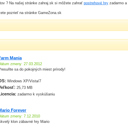
ov ? Na našej stránke zahraj.sk si môžete zahrať
postrehové hry
zadarmo a h
ete pozrieť na stránke GameZona.sk
Farm Mania
Dátum zmeny: 27.03.2012
Presuňte sa do pokojných miest prírody!
OS:
Windows XP/Vista/7
Veľkosť:
25,73 MB
Licencia:
zadarmo k vyskúšaniu
Mario Forever
Dátum zmeny: 7.12.2010
Skvelý klon zábavné hry Mario