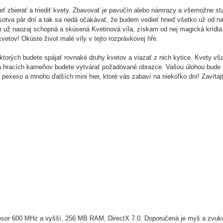
 zbierať a triediť kvety. Zbavovať je pavučín alebo námrazy a všemožne star
sotva pár dní a tak sa nedá očakávať, že budem vedieť hneď všetko už od n
om už naozaj schopná a skúsená Kvetinová víla, získam od nej magická kríd
kvetov! Okúste život malé víly v tejto rozprávkovej hře.
ktorých budete spájať rovnaké druhy kvetov a viazať z nich kytice. Kvety vš
a hracích kameňov budete vytvárať požadované obrazce. Vašou úlohou bude 
 pexeso a mnoho ďalších mini hier, ktoré vás zabaví na niekoľko dní! Zavítaj
sor 600 MHz a vyšší, 256 MB RAM, DirectX 7.0. Doporučená je myš a zvuko