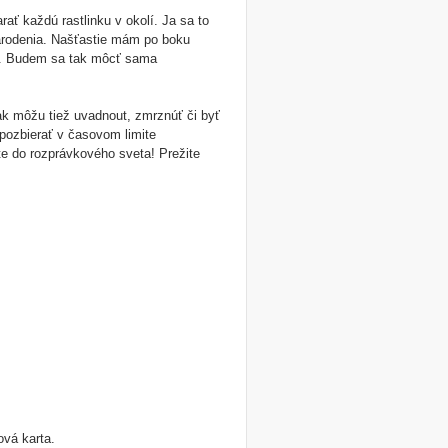
ať každú rastlinku v okolí. Ja sa to
arodenia. Našťastie mám po boku
la. Budem sa tak môcť sama
ak môžu tiež uvadnout, zmrznúť či byť
pozbierať v časovom limite
te do rozprávkového sveta! Prežite
vá karta.