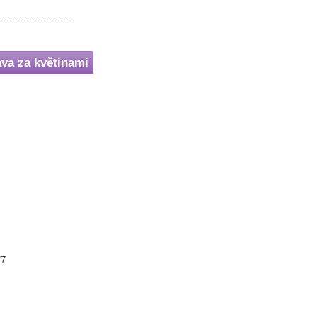
-------------------------
ava za květinami
/7