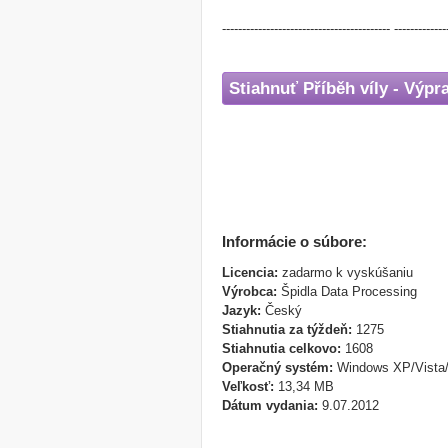
------------------------------------------ -------------
Stiahnuť Příběh víly - Výpr
Informácie o súbore:
Licencia:
zadarmo k vyskúšaniu
Výrobca:
Špidla Data Processing
Jazyk:
Český
Stiahnutia za týždeň:
1275
Stiahnutia celkovo:
1608
Operačný systém:
Windows XP/Vista
Veľkosť:
13,34 MB
Dátum vydania:
9.07.2012