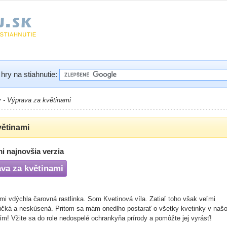
hry na stiahnutie:
y - Výprava za květinami
větinami
mi najnovšia verzia
ava za květinami
mi vdýchla čarovná rastlinka. Som Kvetinová víla. Zatiaľ toho však veľmi
ičká a neskúsená. Pritom sa mám onedlho postarať o všetky kvetinky v naš
ím! Vžite sa do role nedospelé ochrankyňa prírody a pomôžte jej vyrásť!