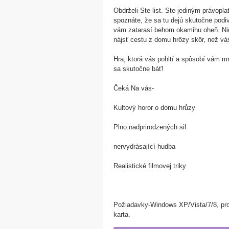
Obdrželi Ste list. Ste jediným právop
spoznáte, že sa tu dejú skutočne podi
vám zatarasí behom okamihu oheň. Niekt
nájsť cestu z domu hrôzy skôr, než vá
Hra, ktorá vás pohltí a spôsobí vám mr
sa skutočne báť!
Čeká Na vás-
Kultový horor o domu hrůzy
Plno nadprirodzených sil
nervydrásající hudba
Realistické filmovej triky
Požiadavky-Windows XP/Vista/7/8, pr
karta.