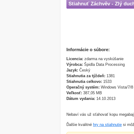
Stiahnuť Záchvěv - Zlý duc
Informácie o súbore:
Licencia:
zdarma na vyskúšanie
Výrobca:
Špidla Data Processing
Jazyk:
Český
Stiahnutia za týždeň:
1381
Stiahnutia celkovo:
1533
Operačný systém:
Windows Vista/7/8
Veľkosť:
387,05 MB
Dátum vydania:
14.10.2013
Nebaví vás už sťahovať kopu megabajt
Ďalšie kvalitné
hry na stiahnutie
si môž