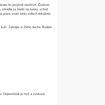
ávate ho prvýkrát navštíviť. Čoskoro
 zrkadlá sa triešti na kúsky, vchod
a práve vnútri tohto sídla-A dokážete
j koži. Zahrajte si Zlého ducha. Budete
ku. Doporučená je myš a zvuková