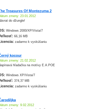
The Treasures Of Montezuma 2
Dátum zmeny: 23.01.2012
Návrat do džungle!
OS:
Windows 2000/XP/Vista/7
Veľkosť:
66,16 MB
Licencia:
zadarmo k vyskúšaniu
Černý kocour
Dátum zmeny: 21.02.2012
Napínavá hľadačka na motívy E.A.POE
OS:
Windows XP/Vista/7
Veľkosť:
374,37 MB
Licencia:
zadarmo k vyskúšaniu
Čarodějka
Dátum zmeny: 9.02.2012