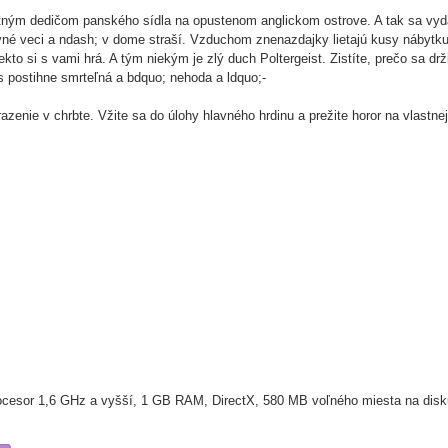
latným dedičom panského sídla na opustenom anglickom ostrove. A tak sa vyd
vné veci a ndash; v dome straší. Vzduchom znenazdajky lietajú kusy nábytku,
o si s vami hrá. A tým niekým je zlý duch Poltergeist. Zistíte, prečo sa drži
s postihne smrteľná a bdquo; nehoda a ldquo;-
azenie v chrbte. Vžite sa do úlohy hlavného hrdinu a prežite horor na vlastne
ocesor 1,6 GHz a vyšší, 1 GB RAM, DirectX, 580 MB voľného miesta na dis