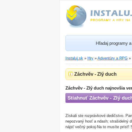
Hľadaj programy a 
Instaluj.sk
»
Hry
»
Adventúry a RPG
»
Záchvěv - Zlý duch
Záchvěv - Zlý duch najnovšia ve
Stiahnuť Záchvěv - Zlý duc
Získali ste rozprávkové dedičstvo. Pa
nepozvaný hosť a ndash; strašidelný d
nájsť večný pokoj-Na to musíte prísť! 