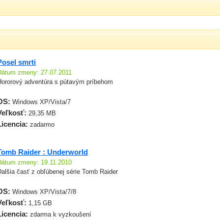
Posel smrti
Dátum zmeny: 27.07.2011
Hororový adventúra s pútavým príbehom
OS:
Windows XP/Vista/7
Veľkosť:
29,35 MB
Licencia:
zadarmo
Tomb Raider : Underworld
Dátum zmeny: 19.11.2010
alšia časť z obľúbenej série Tomb Raider
OS:
Windows XP/Vista/7/8
Veľkosť:
1,15 GB
Licencia:
zdarma k vyzkoušení