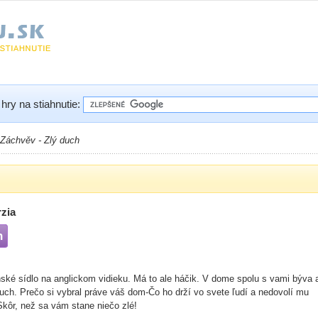
hry na stiahnutie:
Záchvěv - Zlý duch
rzia
h
nské sídlo na anglickom vidieku. Má to ale háčik. V dome spolu s vami býva 
uch. Prečo si vybral práve váš dom-Čo ho drží vo svete ľudí a nedovolí mu
Skôr, než sa vám stane niečo zlé!