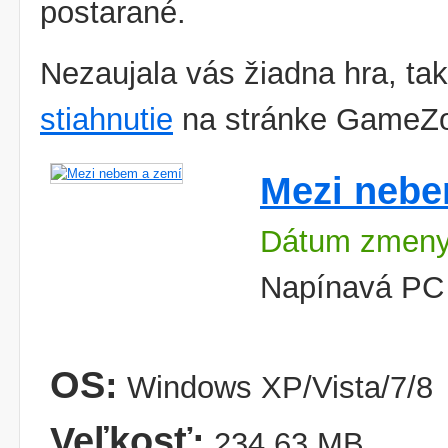
postarané.
Nezaujala vás žiadna hra, tak
stiahnutie
na stránke GameZ
Mezi nebe
Dátum zmeny:
Napínavá PC 
OS:
Windows XP/Vista/7/8
Veľkosť:
234,63 MB