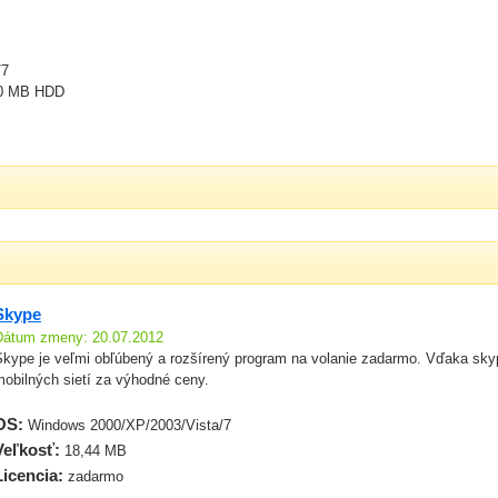
/7
10 MB HDD
Skype
Dátum zmeny: 20.07.2012
Skype je veľmi obľúbený a rozšírený program na volanie zadarmo. Vďaka sky
mobilných sietí za výhodné ceny.
OS:
Windows 2000/XP/2003/Vista/7
Veľkosť:
18,44 MB
Licencia:
zadarmo