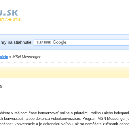
hry na stiahnutie:
kácia
»
MSN Messenger
a
te v reálnom čase konverzovať online s priateľmi, rodinou alebo kolegami
ch konverzácií, alebo dokonca videokonverzácie. Program MSN Messenger j
 možnosti konverzácie a je dokonalou voľbou, ak sa nemôžete zúčastniť osob