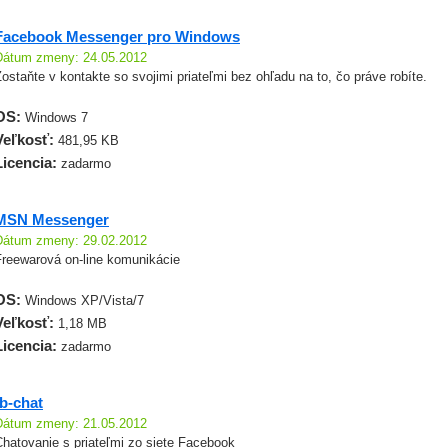
Facebook Messenger pro Windows
Dátum zmeny: 24.05.2012
ostaňte v kontakte so svojimi priateľmi bez ohľadu na to, čo práve robíte.
OS:
Windows 7
Veľkosť:
481,95 KB
Licencia:
zadarmo
MSN Messenger
Dátum zmeny: 29.02.2012
Freewarová on-line komunikácie
OS:
Windows XP/Vista/7
Veľkosť:
1,18 MB
Licencia:
zadarmo
fb-chat
Dátum zmeny: 21.05.2012
Chatovanie s priateľmi zo siete Facebook