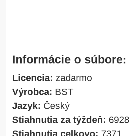
Informácie o súbore:
Licencia:
zadarmo
Výrobca:
BST
Jazyk:
Český
Stiahnutia za týždeň:
6928
Stiahnutia celkovo:
7371