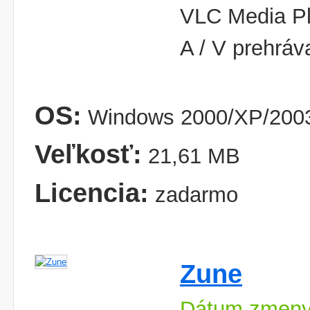
VLC Media Pla
A / V prehráv
OS:
Windows 2000/XP/2003
Veľkosť:
21,61 MB
Licencia:
zadarmo
Zune
Dátum zmeny